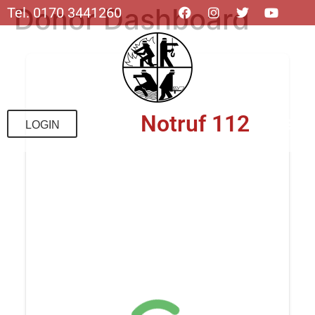
Donor Dashboard
Tel. 0170 3441260
Notruf 112
LOGIN