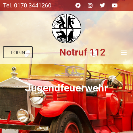
Tel. 0170 3441260
Notruf 112
LOGIN
Jugend­feuerwehr